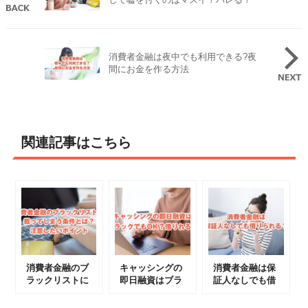
消費者金融は夜中でも利用できる?夜
間にお金を作る方法
関連記事はこちら
消費者金融のブ
キャッシングの
消費者金融は保
ラックリストに
即日融資はブラ
証人なしでも借
載ってしまう条
ックでもOK？
りられる？
件とは？注意し
借りれる？