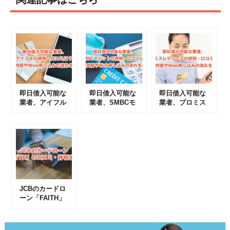
即日借入可能な
即日借入可能な
即日借入可能な
業者、アイフル
業者、SMBCモ
業者、プロミス
の評判・口コミ
ビットの評判・
レディースの評
は？審査内容や
口コミは？審査
判・口コミは？
Web申し込みの
内容やWeb申し
審査内容やWeb
流れを紹介
込みの流れを紹
申し込みの流れ
介
を紹介
JCBのカードロ
ーン「FAITH」
の口コミ・評判
まとめ