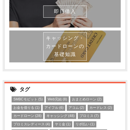
即日借入
キャッシング・
カードローンの
基礎知識
タグ
SMBCモビット
(5)
Web完結
(8)
おまとめローン
(2)
お金を借りる
(1)
アイフル
(6)
アコム
(2)
カードレス
(2)
カードローン
(28)
キャッシング
(48)
プロミス
(7)
プロミスレディース
(4)
ヤミ金
(1)
リボ払い
(1)