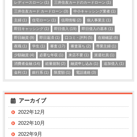
レディースローン
(1)
三井住友カードのカードローン
(1)
三井住友カード カードローン
(3)
中小キャッシング業者
(1)
主婦
(1)
住宅ローン
(1)
信用情報
(2)
個人事業主
(1)
即日キャッシング
(1)
即日借入
(19)
即日借入の基本
(1)
即日融資
(9)
即日返済
(1)
口コミ・評判
(5)
在籍確認
(6)
夜職
(1)
学生
(1)
審査
(17)
審査落ち
(2)
専業主婦
(1)
少額融資
(4)
必要な年収
(1)
来店不要
(1)
派遣社員
(1)
消費者金融
(14)
総量規制
(2)
融資申し込み
(1)
追加借入
(1)
金利
(1)
銀行系
(1)
限度額
(1)
電話連絡
(3)
アーカイブ
2022年12月
2022年10月
2022年9月