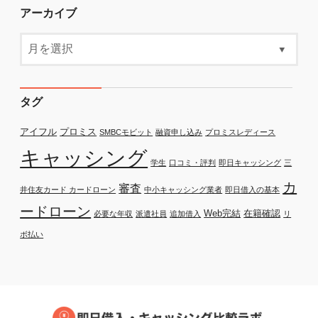
アーカイブ
タグ
アイフル
プロミス
SMBCモビット
融資申し込み
プロミスレディース
キャッシング
学生
口コミ・評判
即日キャッシング
三
カ
審査
井住友カード カードローン
中小キャッシング業者
即日借入の基本
ードローン
Web完結
在籍確認
必要な年収
派遣社員
追加借入
リ
ボ払い