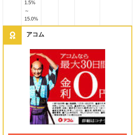
1.5%
～
15.0%
アコム