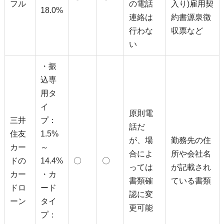
フル
の電話
入り)雇用契
18.0%
連絡は
約書源泉徴
行わな
収票など
い
・振
込専
用タ
イ
原則電
三井
プ：
話だ
住友
1.5%
が、場
勤務先の住
カー
～
合によ
所や会社名
ドの
14.4%
〇
〇
っては
が記載され
カー
・カ
書類確
ている書類
ドロ
ード
認に変
ーン
タイ
更可能
プ：