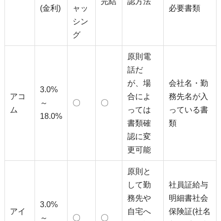
完結
認方法
(金利)
ャッ
必要書類
シン
グ
原則電
話だ
が、場
会社名・勤
3.0%
アコ
合によ
務先名が入
～
〇
〇
ム
っては
っている書
18.0%
書類確
類
認に変
更可能
原則と
して勤
社員証給与
務先や
明細書社会
3.0%
アイ
自宅へ
保険証(社名
～
〇
〇