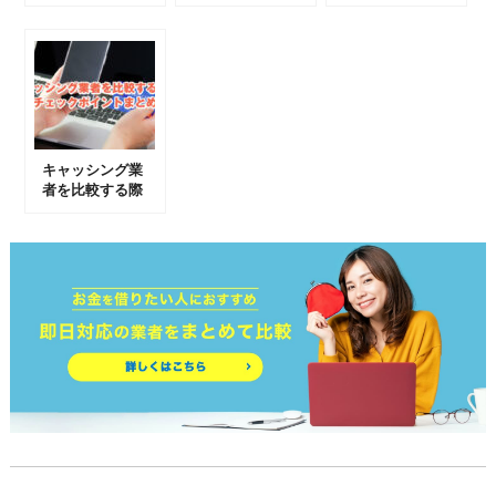
能な業者はあ
の方法や注意点
ングの借入単位
る？
について
キャッシング業
者を比較する際
のチェックポイ
ントまとめ