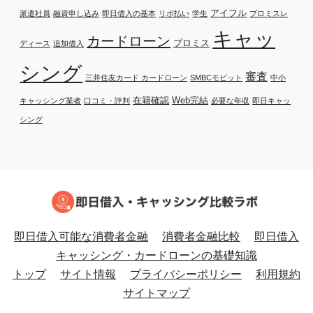
アイフル
派遣社員
融資申し込み
即日借入の基本
リボ払い
学生
プロミスレ
キャッ
カードローン
プロミス
ディース
追加借入
シング
審査
三井住友カード カードローン
SMBCモビット
中小
在籍確認
Web完結
キャッシング業者
口コミ・評判
必要な年収
即日キャッ
シング
即日借入可能な消費者金融
消費者金融比較
即日借入
キャッシング・カードローンの基礎知識
トップ
サイト情報
プライバシーポリシー
利用規約
サイトマップ