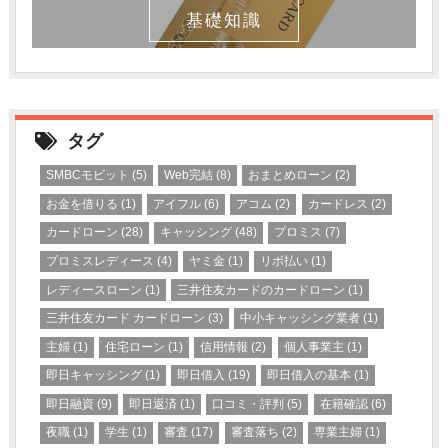
基礎知識
タグ
SMBCモビット
(5)
Web完結
(8)
おまとめローン
(2)
お金を借りる
(1)
アイフル
(6)
アコム
(2)
カードレス
(2)
カードローン
(28)
キャッシング
(48)
プロミス
(7)
プロミスレディース
(4)
ヤミ金
(1)
リボ払い
(1)
レディースローン
(1)
三井住友カードのカードローン
(1)
三井住友カード カードローン
(3)
中小キャッシング業者
(1)
主婦
(1)
住宅ローン
(1)
信用情報
(2)
個人事業主
(1)
即日キャッシング
(1)
即日借入
(19)
即日借入の基本
(1)
即日融資
(9)
即日返済
(1)
口コミ・評判
(5)
在籍確認
(6)
夜職
(1)
学生
(1)
審査
(17)
審査落ち
(2)
専業主婦
(1)