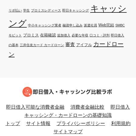
キャッシ
リボ払い
学生
プロミスレディース
即日キャッシング
ング
Web完結
中小キャッシング業者
融資申し込み
派遣社員
SMBC
プロミス
在籍確認
モビット
追加借入
必要な年収
口コミ・評判
即日借入
カードロー
審査
アイフル
の基本
三井住友カード カードローン
ン
即日借入可能な消費者金融
消費者金融比較
即日借入
キャッシング・カードローンの基礎知識
トップ
サイト情報
プライバシーポリシー
利用規約
サイトマップ