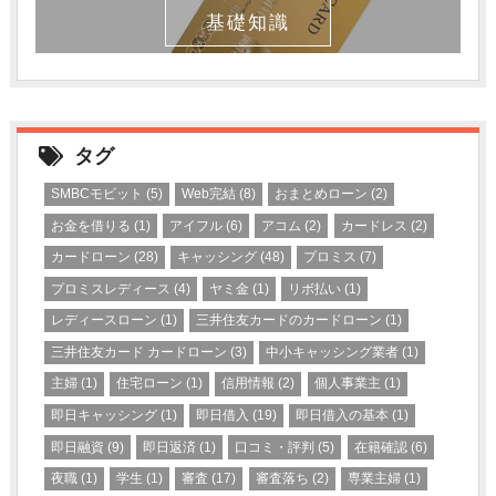
基礎知識
タグ
SMBCモビット
(5)
Web完結
(8)
おまとめローン
(2)
お金を借りる
(1)
アイフル
(6)
アコム
(2)
カードレス
(2)
カードローン
(28)
キャッシング
(48)
プロミス
(7)
プロミスレディース
(4)
ヤミ金
(1)
リボ払い
(1)
レディースローン
(1)
三井住友カードのカードローン
(1)
三井住友カード カードローン
(3)
中小キャッシング業者
(1)
主婦
(1)
住宅ローン
(1)
信用情報
(2)
個人事業主
(1)
即日キャッシング
(1)
即日借入
(19)
即日借入の基本
(1)
即日融資
(9)
即日返済
(1)
口コミ・評判
(5)
在籍確認
(6)
夜職
(1)
学生
(1)
審査
(17)
審査落ち
(2)
専業主婦
(1)