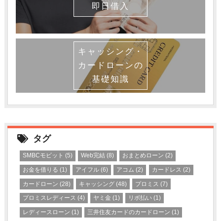
即日借入
キャッシング・
カードローンの
基礎知識
タグ
SMBCモビット
(5)
Web完結
(8)
おまとめローン
(2)
お金を借りる
(1)
アイフル
(6)
アコム
(2)
カードレス
(2)
カードローン
(28)
キャッシング
(48)
プロミス
(7)
プロミスレディース
(4)
ヤミ金
(1)
リボ払い
(1)
レディースローン
(1)
三井住友カードのカードローン
(1)