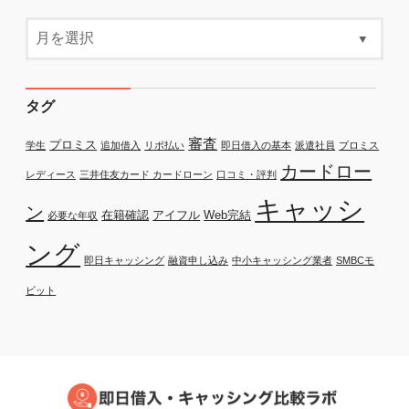
タグ
審査
プロミス
学生
追加借入
リボ払い
即日借入の基本
派遣社員
プロミス
カードロー
レディース
三井住友カード カードローン
口コミ・評判
キャッシ
ン
在籍確認
アイフル
Web完結
必要な年収
ング
即日キャッシング
融資申し込み
中小キャッシング業者
SMBCモ
ビット