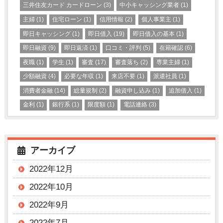
三井住友カード カードローン
(3)
中小キャッシング業者
(1)
主婦
(1)
住宅ローン
(1)
信用情報
(2)
個人事業主
(1)
即日キャッシング
(1)
即日借入
(19)
即日借入の基本
(1)
即日融資
(9)
即日返済
(1)
口コミ・評判
(5)
在籍確認
(6)
夜職
(1)
学生
(1)
審査
(17)
審査落ち
(2)
専業主婦
(1)
少額融資
(4)
必要な年収
(1)
来店不要
(1)
派遣社員
(1)
消費者金融
(14)
総量規制
(2)
融資申し込み
(1)
追加借入
(1)
金利
(1)
銀行系
(1)
限度額
(1)
電話連絡
(3)
アーカイブ
2022年12月
2022年10月
2022年9月
2022年7月