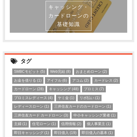
キャッシング・
カードローンの
基礎知識
タグ
SMBCモビット
(5)
Web完結
(8)
おまとめローン
(2)
お金を借りる
(1)
アイフル
(6)
アコム
(2)
カードレス
(2)
カードローン
(28)
キャッシング
(48)
プロミス
(7)
プロミスレディース
(4)
ヤミ金
(1)
リボ払い
(1)
レディースローン
(1)
三井住友カードのカードローン
(1)
三井住友カード カードローン
(3)
中小キャッシング業者
(1)
主婦
(1)
住宅ローン
(1)
信用情報
(2)
個人事業主
(1)
即日キャッシング
(1)
即日借入
(19)
即日借入の基本
(1)