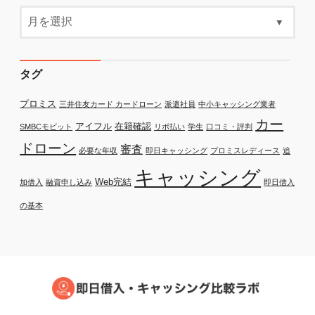
タグ
プロミス
三井住友カード カードローン
派遣社員
中小キャッシング業者
カー
アイフル
在籍確認
SMBCモビット
リボ払い
学生
口コミ・評判
ドローン
審査
必要な年収
即日キャッシング
プロミスレディース
追
キャッシング
Web完結
加借入
融資申し込み
即日借入
の基本