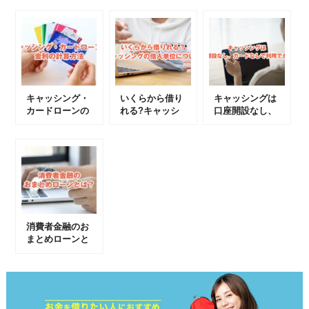
キャッシング・
いくらから借り
キャッシングは
カードローンの
れる?キャッシ
口座開設なし、
金利の計算方法
ングの借入単位
カードなしで利
について
用できる？
消費者金融のお
まとめローンと
は？