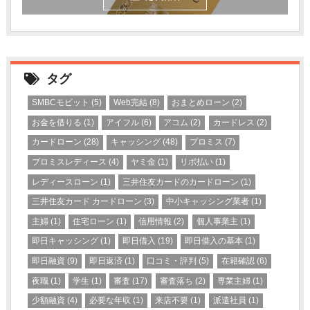
タグ
SMBCモビット
(5)
Web完結
(8)
おまとめローン
(2)
お金を借りる
(1)
アイフル
(6)
アコム
(2)
カードレス
(2)
カードローン
(28)
キャッシング
(48)
プロミス
(7)
プロミスレディース
(4)
ヤミ金
(1)
リボ払い
(1)
レディースローン
(1)
三井住友カードのカードローン
(1)
三井住友カード カードローン
(3)
中小キャッシング業者
(1)
主婦
(1)
住宅ローン
(1)
信用情報
(2)
個人事業主
(1)
即日キャッシング
(1)
即日借入
(19)
即日借入の基本
(1)
即日融資
(9)
即日返済
(1)
口コミ・評判
(5)
在籍確認
(6)
夜職
(1)
学生
(1)
審査
(17)
審査落ち
(2)
専業主婦
(1)
少額融資
(4)
必要な年収
(1)
来店不要
(1)
派遣社員
(1)