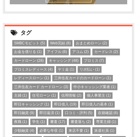
タグ
SMBCモビット
(5)
Web完結
(8)
おまとめローン
(2)
お金を借りる
(1)
アイフル
(6)
アコム
(2)
カードレス
(2)
カードローン
(28)
キャッシング
(48)
プロミス
(7)
プロミスレディース
(4)
ヤミ金
(1)
リボ払い
(1)
レディースローン
(1)
三井住友カードのカードローン
(1)
三井住友カード カードローン
(3)
中小キャッシング業者
(1)
主婦
(1)
住宅ローン
(1)
信用情報
(2)
個人事業主
(1)
即日キャッシング
(1)
即日借入
(19)
即日借入の基本
(1)
即日融資
(9)
即日返済
(1)
口コミ・評判
(5)
在籍確認
(6)
夜職
(1)
学生
(1)
審査
(17)
審査落ち
(2)
専業主婦
(1)
少額融資
(4)
必要な年収
(1)
来店不要
(1)
派遣社員
(1)