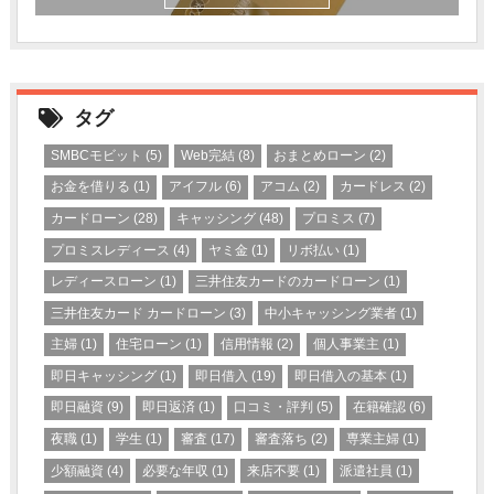
タグ
SMBCモビット
(5)
Web完結
(8)
おまとめローン
(2)
お金を借りる
(1)
アイフル
(6)
アコム
(2)
カードレス
(2)
カードローン
(28)
キャッシング
(48)
プロミス
(7)
プロミスレディース
(4)
ヤミ金
(1)
リボ払い
(1)
レディースローン
(1)
三井住友カードのカードローン
(1)
三井住友カード カードローン
(3)
中小キャッシング業者
(1)
主婦
(1)
住宅ローン
(1)
信用情報
(2)
個人事業主
(1)
即日キャッシング
(1)
即日借入
(19)
即日借入の基本
(1)
即日融資
(9)
即日返済
(1)
口コミ・評判
(5)
在籍確認
(6)
夜職
(1)
学生
(1)
審査
(17)
審査落ち
(2)
専業主婦
(1)
少額融資
(4)
必要な年収
(1)
来店不要
(1)
派遣社員
(1)