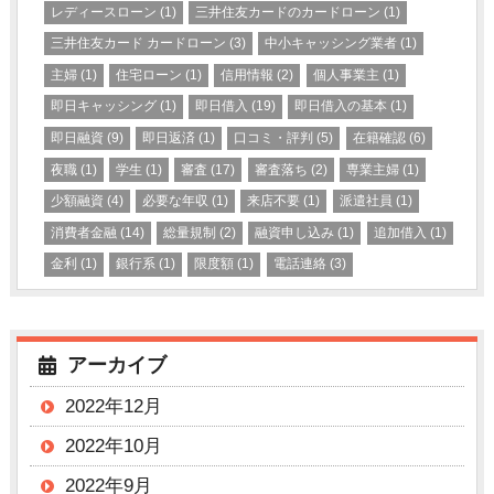
レディースローン
(1)
三井住友カードのカードローン
(1)
三井住友カード カードローン
(3)
中小キャッシング業者
(1)
主婦
(1)
住宅ローン
(1)
信用情報
(2)
個人事業主
(1)
即日キャッシング
(1)
即日借入
(19)
即日借入の基本
(1)
即日融資
(9)
即日返済
(1)
口コミ・評判
(5)
在籍確認
(6)
夜職
(1)
学生
(1)
審査
(17)
審査落ち
(2)
専業主婦
(1)
少額融資
(4)
必要な年収
(1)
来店不要
(1)
派遣社員
(1)
消費者金融
(14)
総量規制
(2)
融資申し込み
(1)
追加借入
(1)
金利
(1)
銀行系
(1)
限度額
(1)
電話連絡
(3)
アーカイブ
2022年12月
2022年10月
2022年9月