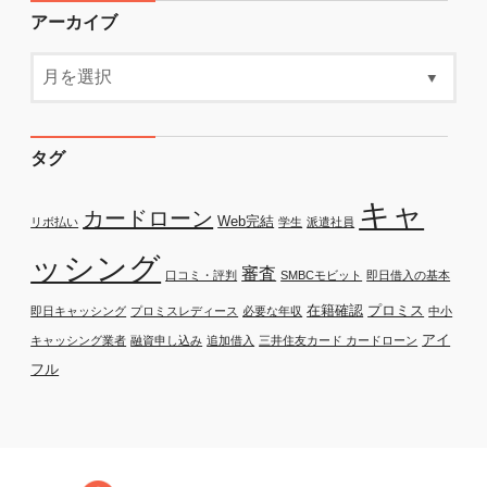
アーカイブ
タグ
キャ
カードローン
Web完結
リボ払い
学生
派遣社員
ッシング
審査
口コミ・評判
SMBCモビット
即日借入の基本
在籍確認
プロミス
即日キャッシング
プロミスレディース
必要な年収
中小
アイ
キャッシング業者
融資申し込み
追加借入
三井住友カード カードローン
フル