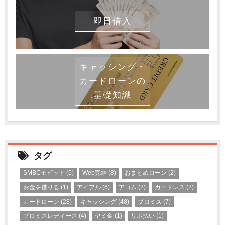
即日借入
キャッシング・
カードローンの
基礎知識
タグ
SMBCモビット
(5)
Web完結
(8)
おまとめローン
(2)
お金を借りる
(1)
アイフル
(6)
アコム
(2)
カードレス
(2)
カードローン
(28)
キャッシング
(48)
プロミス
(7)
プロミスレディース
(4)
ヤミ金
(1)
リボ払い
(1)