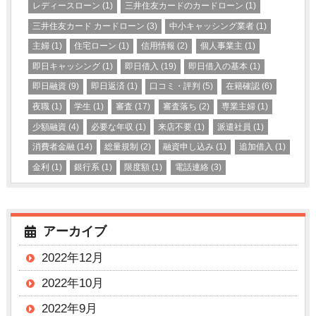
レディースローン
(1)
三井住友カードのカードローン
(1)
三井住友カード カードローン
(3)
中小キャッシング業者
(1)
主婦
(1)
住宅ローン
(1)
信用情報
(2)
個人事業主
(1)
即日キャッシング
(1)
即日借入
(19)
即日借入の基本
(1)
即日融資
(9)
即日返済
(1)
口コミ・評判
(5)
在籍確認
(6)
夜職
(1)
学生
(1)
審査
(17)
審査落ち
(2)
専業主婦
(1)
少額融資
(4)
必要な年収
(1)
来店不要
(1)
派遣社員
(1)
消費者金融
(14)
総量規制
(2)
融資申し込み
(1)
追加借入
(1)
金利
(1)
銀行系
(1)
限度額
(1)
電話連絡
(3)
アーカイブ
2022年12月
2022年10月
2022年9月