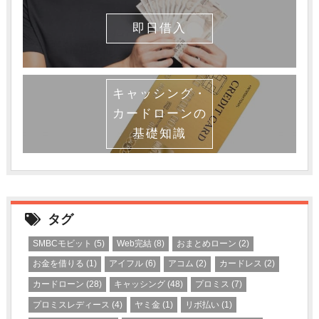
即日借入
キャッシング・
カードローンの
基礎知識
タグ
SMBCモビット
(5)
Web完結
(8)
おまとめローン
(2)
お金を借りる
(1)
アイフル
(6)
アコム
(2)
カードレス
(2)
カードローン
(28)
キャッシング
(48)
プロミス
(7)
プロミスレディース
(4)
ヤミ金
(1)
リボ払い
(1)