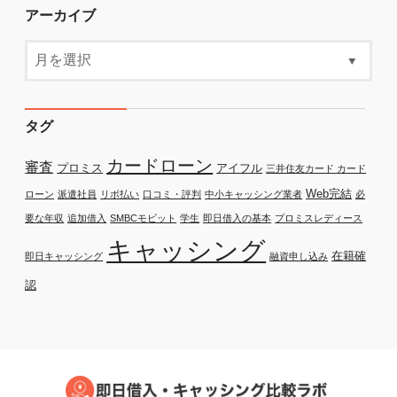
アーカイブ
タグ
カードローン
審査
プロミス
アイフル
三井住友カード カード
Web完結
ローン
派遣社員
リボ払い
口コミ・評判
中小キャッシング業者
必
要な年収
追加借入
SMBCモビット
学生
即日借入の基本
プロミスレディース
キャッシング
在籍確
即日キャッシング
融資申し込み
認