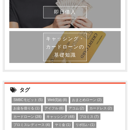
即日借入
キャッシング・
カードローンの
基礎知識
タグ
SMBCモビット
(5)
Web完結
(8)
おまとめローン
(2)
お金を借りる
(1)
アイフル
(6)
アコム
(2)
カードレス
(2)
カードローン
(28)
キャッシング
(48)
プロミス
(7)
プロミスレディース
(4)
ヤミ金
(1)
リボ払い
(1)