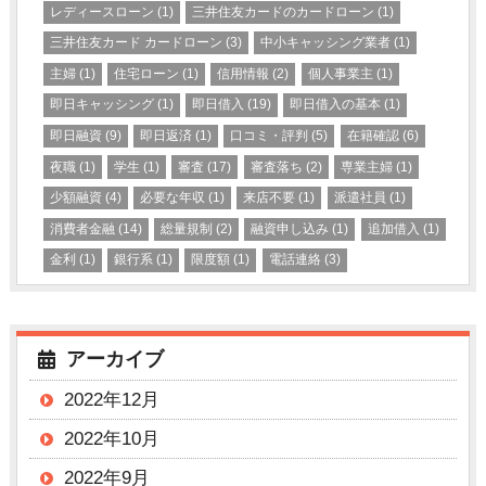
レディースローン
(1)
三井住友カードのカードローン
(1)
三井住友カード カードローン
(3)
中小キャッシング業者
(1)
主婦
(1)
住宅ローン
(1)
信用情報
(2)
個人事業主
(1)
即日キャッシング
(1)
即日借入
(19)
即日借入の基本
(1)
即日融資
(9)
即日返済
(1)
口コミ・評判
(5)
在籍確認
(6)
夜職
(1)
学生
(1)
審査
(17)
審査落ち
(2)
専業主婦
(1)
少額融資
(4)
必要な年収
(1)
来店不要
(1)
派遣社員
(1)
消費者金融
(14)
総量規制
(2)
融資申し込み
(1)
追加借入
(1)
金利
(1)
銀行系
(1)
限度額
(1)
電話連絡
(3)
アーカイブ
2022年12月
2022年10月
2022年9月