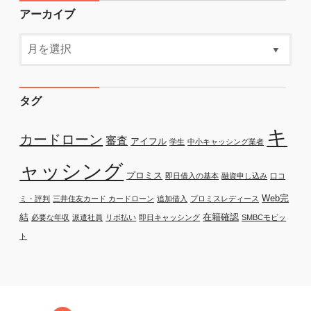
アーカイブ
タグ
キ
カードローン
審査
アイフル
学生
中小キャッシング業者
ャッシング
プロミス
即日借入の基本
融資申し込み
口コ
Web完
ミ・評判
三井住友カード カードローン
追加借入
プロミスレディース
結
在籍確認
必要な年収
派遣社員
リボ払い
即日キャッシング
SMBCモビッ
ト