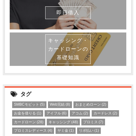
即日借入
キャッシング・
カードローンの
基礎知識
タグ
SMBCモビット
(5)
Web完結
(8)
おまとめローン
(2)
お金を借りる
(1)
アイフル
(6)
アコム
(2)
カードレス
(2)
カードローン
(28)
キャッシング
(48)
プロミス
(7)
プロミスレディース
(4)
ヤミ金
(1)
リボ払い
(1)