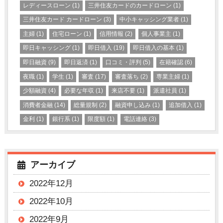
レディースローン
(1)
三井住友カードのカードローン
(1)
三井住友カード カードローン
(3)
中小キャッシング業者
(1)
主婦
(1)
住宅ローン
(1)
信用情報
(2)
個人事業主
(1)
即日キャッシング
(1)
即日借入
(19)
即日借入の基本
(1)
即日融資
(9)
即日返済
(1)
口コミ・評判
(5)
在籍確認
(6)
夜職
(1)
学生
(1)
審査
(17)
審査落ち
(2)
専業主婦
(1)
少額融資
(4)
必要な年収
(1)
来店不要
(1)
派遣社員
(1)
消費者金融
(14)
総量規制
(2)
融資申し込み
(1)
追加借入
(1)
金利
(1)
銀行系
(1)
限度額
(1)
電話連絡
(3)
アーカイブ
2022年12月
2022年10月
2022年9月