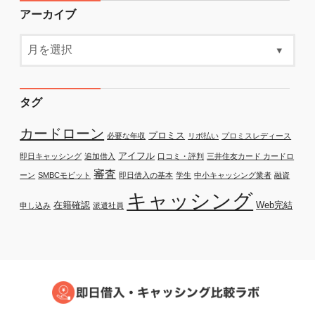
アーカイブ
タグ
カードローン
プロミス
必要な年収
リボ払い
プロミスレディース
アイフル
即日キャッシング
追加借入
口コミ・評判
三井住友カード カードロ
審査
ーン
SMBCモビット
即日借入の基本
学生
中小キャッシング業者
融資
キャッシング
在籍確認
Web完結
申し込み
派遣社員