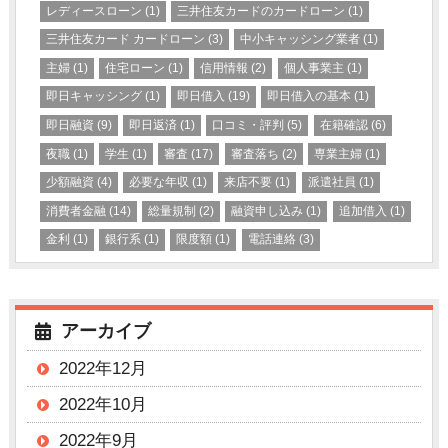
レディースローン
(1)
三井住友カードのカードローン
(1)
三井住友カード カードローン
(3)
中小キャッシング業者
(1)
主婦
(1)
住宅ローン
(1)
信用情報
(2)
個人事業主
(1)
即日キャッシング
(1)
即日借入
(19)
即日借入の基本
(1)
即日融資
(9)
即日返済
(1)
口コミ・評判
(5)
在籍確認
(6)
夜職
(1)
学生
(1)
審査
(17)
審査落ち
(2)
専業主婦
(1)
少額融資
(4)
必要な年収
(1)
来店不要
(1)
派遣社員
(1)
消費者金融
(14)
総量規制
(2)
融資申し込み
(1)
追加借入
(1)
金利
(1)
銀行系
(1)
限度額
(1)
電話連絡
(3)
アーカイブ
2022年12月
2022年10月
2022年9月