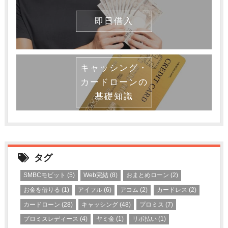
即日借入
キャッシング・
カードローンの
基礎知識
タグ
SMBCモビット
(5)
Web完結
(8)
おまとめローン
(2)
お金を借りる
(1)
アイフル
(6)
アコム
(2)
カードレス
(2)
カードローン
(28)
キャッシング
(48)
プロミス
(7)
プロミスレディース
(4)
ヤミ金
(1)
リボ払い
(1)