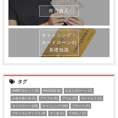
即日借入
キャッシング・
カードローンの
基礎知識
タグ
SMBCモビット
(5)
Web完結
(8)
おまとめローン
(2)
お金を借りる
(1)
アイフル
(6)
アコム
(2)
カードレス
(2)
カードローン
(28)
キャッシング
(48)
プロミス
(7)
プロミスレディース
(4)
ヤミ金
(1)
リボ払い
(1)