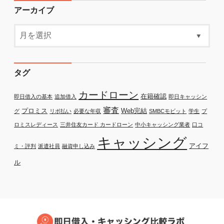
アーカイブ
タグ
カードローン
在籍確認
即日借入の基本
追加借入
即日キャッシン
審査
プロミス
Web完結
グ
リボ払い
必要な年収
SMBCモビット
学生
プ
ロミスレディース
三井住友カード カードローン
中小キャッシング業者
口コ
キャッシング
アイフ
ミ・評判
派遣社員
融資申し込み
ル