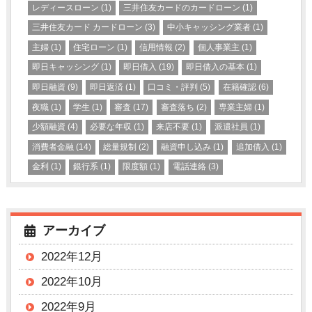
レディースローン
(1)
三井住友カードのカードローン
(1)
三井住友カード カードローン
(3)
中小キャッシング業者
(1)
主婦
(1)
住宅ローン
(1)
信用情報
(2)
個人事業主
(1)
即日キャッシング
(1)
即日借入
(19)
即日借入の基本
(1)
即日融資
(9)
即日返済
(1)
口コミ・評判
(5)
在籍確認
(6)
夜職
(1)
学生
(1)
審査
(17)
審査落ち
(2)
専業主婦
(1)
少額融資
(4)
必要な年収
(1)
来店不要
(1)
派遣社員
(1)
消費者金融
(14)
総量規制
(2)
融資申し込み
(1)
追加借入
(1)
金利
(1)
銀行系
(1)
限度額
(1)
電話連絡
(3)
アーカイブ
2022年12月
2022年10月
2022年9月