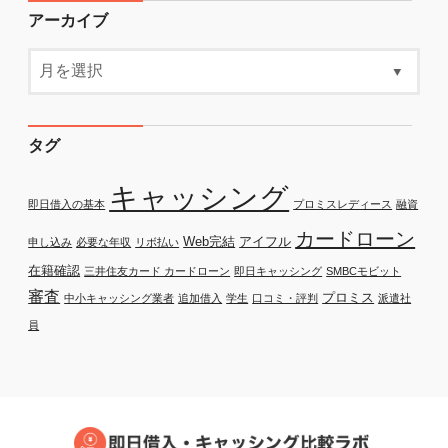
アーカイブ
タグ
キャッシング
即日借入の基本
プロミスレディース
融資
カードローン
Web完結
アイフル
申し込み
必要な年収
リボ払い
在籍確認
三井住友カード カードローン
即日キャッシング
SMBCモビット
審査
プロミス
中小キャッシング業者
追加借入
学生
口コミ・評判
派遣社
員