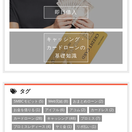
即日借入
キャッシング・
カードローンの
基礎知識
タグ
SMBCモビット
(5)
Web完結
(8)
おまとめローン
(2)
お金を借りる
(1)
アイフル
(6)
アコム
(2)
カードレス
(2)
カードローン
(28)
キャッシング
(48)
プロミス
(7)
プロミスレディース
(4)
ヤミ金
(1)
リボ払い
(1)