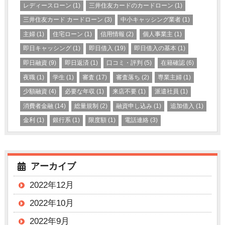
レディースローン
(1)
三井住友カードのカードローン
(1)
三井住友カード カードローン
(3)
中小キャッシング業者
(1)
主婦
(1)
住宅ローン
(1)
信用情報
(2)
個人事業主
(1)
即日キャッシング
(1)
即日借入
(19)
即日借入の基本
(1)
即日融資
(9)
即日返済
(1)
口コミ・評判
(5)
在籍確認
(6)
夜職
(1)
学生
(1)
審査
(17)
審査落ち
(2)
専業主婦
(1)
少額融資
(4)
必要な年収
(1)
来店不要
(1)
派遣社員
(1)
消費者金融
(14)
総量規制
(2)
融資申し込み
(1)
追加借入
(1)
金利
(1)
銀行系
(1)
限度額
(1)
電話連絡
(3)
アーカイブ
2022年12月
2022年10月
2022年9月