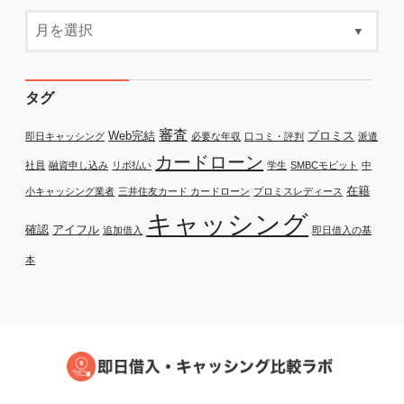
タグ
審査
Web完結
プロミス
即日キャッシング
必要な年収
口コミ・評判
派遣
カードローン
社員
融資申し込み
リボ払い
学生
SMBCモビット
中
在籍
小キャッシング業者
三井住友カード カードローン
プロミスレディース
キャッシング
確認
アイフル
追加借入
即日借入の基
本