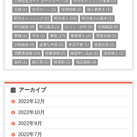
三井住友カード カードローン
(3)
中小キャッシング業者
(1)
主婦
(1)
住宅ローン
(1)
信用情報
(2)
個人事業主
(1)
即日キャッシング
(1)
即日借入
(19)
即日借入の基本
(1)
即日融資
(9)
即日返済
(1)
口コミ・評判
(5)
在籍確認
(6)
夜職
(1)
学生
(1)
審査
(17)
審査落ち
(2)
専業主婦
(1)
少額融資
(4)
必要な年収
(1)
来店不要
(1)
派遣社員
(1)
消費者金融
(14)
総量規制
(2)
融資申し込み
(1)
追加借入
(1)
金利
(1)
銀行系
(1)
限度額
(1)
電話連絡
(3)
アーカイブ
2022年12月
2022年10月
2022年9月
2022年7月