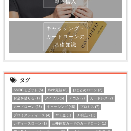
即日借入
キャッシング・
カードローンの
基礎知識
タグ
SMBCモビット
(5)
Web完結
(8)
おまとめローン
(2)
お金を借りる
(1)
アイフル
(6)
アコム
(2)
カードレス
(2)
カードローン
(28)
キャッシング
(48)
プロミス
(7)
プロミスレディース
(4)
ヤミ金
(1)
リボ払い
(1)
レディースローン
(1)
三井住友カードのカードローン
(1)